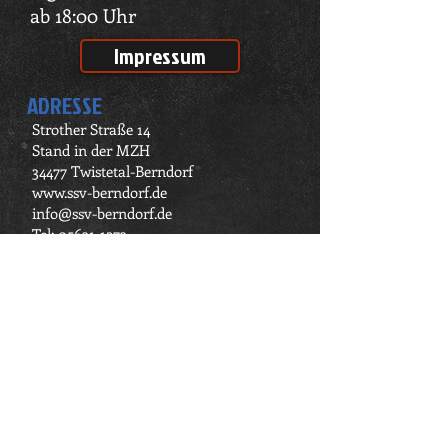
ab 18:00 Uhr
Impressum
ADRESSE
Strother Straße 14
Stand in der MZH
34477 Twistetal-Berndorf
www.ssv-berndorf.de
info@ssv-berndorf.de
Tel:
05631-1273
Fax: 05631-921630
Wo sind wir zu finden