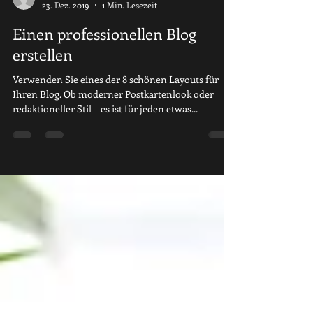
Schuetze
23. Dez. 2019
1 Min. Lesezeit
Einen professionellen Blog
erstellen
Verwenden Sie eines der 8 schönen Layouts für
Ihren Blog. Ob moderner Postkartenlook oder
redaktioneller Stil – es ist für jeden etwas...